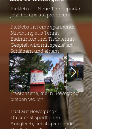
Pickleball – Neue Trendsportart
jetzt bei uns ausprobieren!
Pickleball ist eine spannende
Mischung aus Tennis,
Badminton und Tischtennis.
Gespielt wird mit speziellen
Schlägern und einem
perforierten Ball auf einem
kleineren Spielfeld. Der Sport ist
leicht zu erlernen und
besonders gelenkschonend –
ideal für alle Altersgruppen,
besonders aber für aktive
Erwachsene, die in Bewegung
bleiben wollen.
Lust auf Bewegung?
Du suchst sportlichen
Ausgleich, liebst spannende