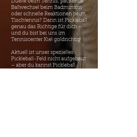
Duelle beim Tennis, packende
Ballwechsel beim Badminton
oder schnelle Reaktionen beim
Tischtennis? Dann ist Pickleball
genau das Richtige für dich –
und du bist bei uns im
Tenniscenter Kiel goldrichtig!
Aktuell ist unser spezielles
Pickleball-Feld nicht aufgebaut
– aber du kannst Pickleball
problemlos auf unseren
Tennisplätzen spielen. Sobald
das offizielle Feld wieder zur
Verfügung steht, informieren
wir dich hier auf unserer
Website.
Übrigens: Das Tenniscenter Kiel
ist die erste Tennishalle in Kiel
mit einem sportmedizinisch
empfohlenen