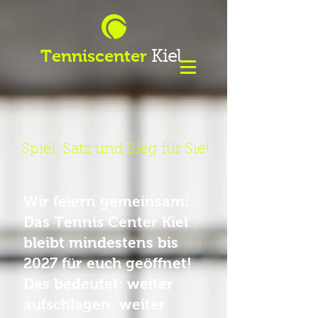
Tenniscenter
Kiel
Spiel, Satz und Sieg für Sie!
Wir feiern gemeinsam:
Das Tennis Center Kiel
bleibt mindestens bis
2027 für euch geöffnet!
Das bedeutet: weiter
aufschlagen, weiter